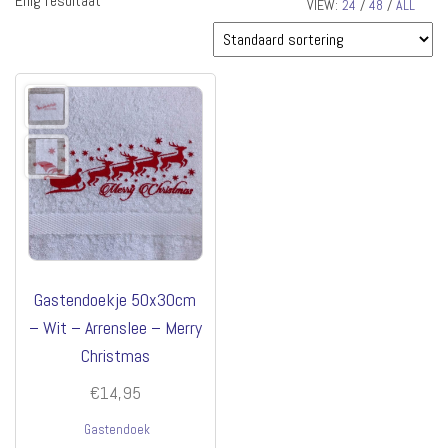
Enig resultaat
VIEW:
24
/
48
/
ALL
Gastendoekje 50x30cm
– Wit – Arrenslee – Merry
Christmas
€
14,95
Gastendoek