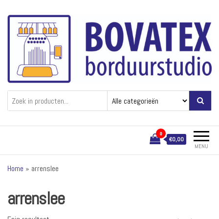
Ga
naar
de
inhoud
Bovatex
Borduren van textiel
0
€0,00
MENU
Home
»
arrenslee
arrenslee