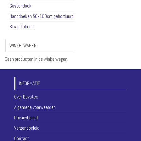
Gastendoek
Handdoeken 50x100cm geborduurd
Strandlakens
WINKELWAGEN
Geen producten in de winkelwagen.
INFORMATIE
Over Bovatex
Algemene voorwaarden
Privacybeleid
Verzendbeleid
Contact