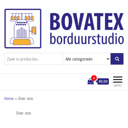
Bovatex
Borduren van textiel
0
€0,00
MENU
Home
»
Over ons
Over ons