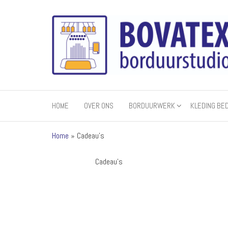
Ga
naar
de
inhoud
Bovatex
Borduren
van
textiel
HOME
OVER ONS
BORDUURWERK
KLEDING BE
Home
»
Cadeau’s
Cadeau’s