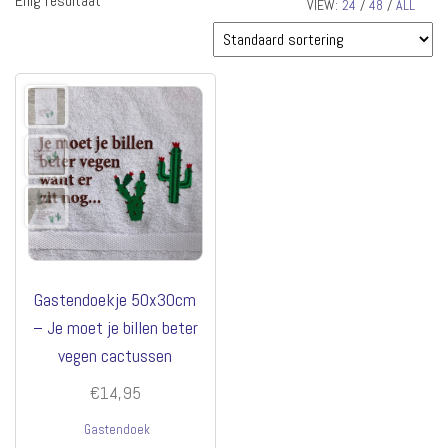
Enig resultaat
VIEW:
24
/
48
/
ALL
Gastendoekje 50x30cm
– Je moet je billen beter
vegen cactussen
€
14,95
Gastendoek