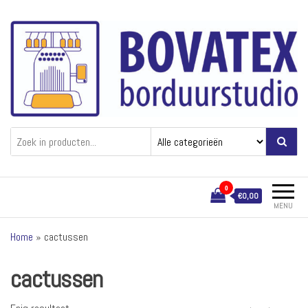
Ga
naar
de
inhoud
Bovatex
Borduren van textiel
0
€0,00
MENU
Home
»
cactussen
cactussen