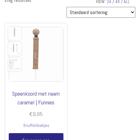
Enig resultaat
VIEW:
24
/
48
/
ALL
Speenkoord met naam
caramel | Funnies
€
9,95
Knuffeldoekjes