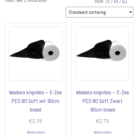
Toont alle 2 resultaten
VIEW:
24
/
48
/
ALL
Madeira knipvlies – E-Zee
Madeira knipvlies – E-Zee
PES 80 Soft wit 90cm
PES 80 Soft Zwart
breed
90cm breed
€
2,75
€
2,75
Materialen
Materialen