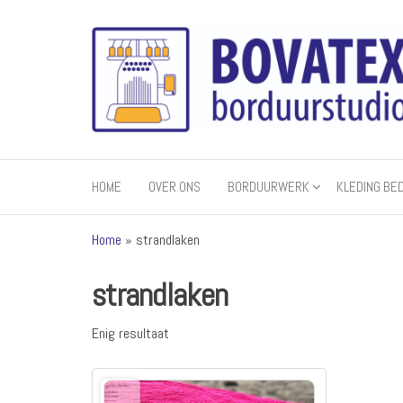
Ga
naar
de
inhoud
Bovatex
Borduren
van
textiel
HOME
OVER ONS
BORDUURWERK
KLEDING BE
Home
»
strandlaken
strandlaken
Enig resultaat