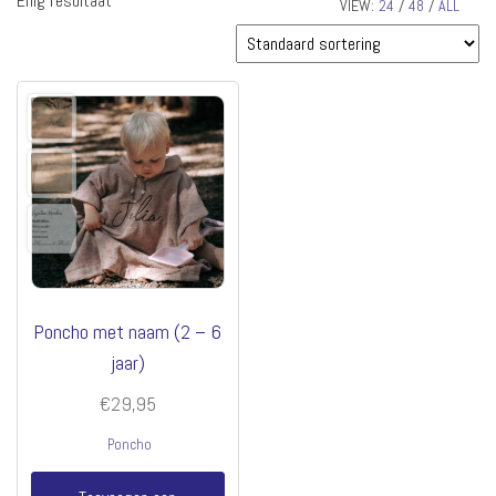
Enig resultaat
VIEW:
24
/
48
/
ALL
Poncho met naam (2 – 6
jaar)
€
29,95
Poncho