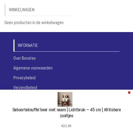
WINKELWAGEN
Geen producten in de winkelwagen.
INFORMATIE
Over Bovatex
Algemene voorwaarden
Privacybeleid
Verzendbeleid
Contact
Geboorteknuffel beer met naam | Lichtbruin – 45 cm | Afritsbare
zooltjes
© Bovatex 2026
€
23,95