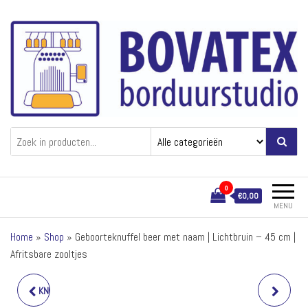
Ga
naar
de
inhoud
Bovatex
Borduren van textiel
0
€0,00
MENU
Home
»
Shop
»
Geboorteknuffel beer met naam | Lichtbruin – 45 cm |
Afritsbare zooltjes
KNUFFELTJE EEND BEIGE MET
KNUFFELTJE EEND