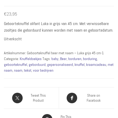
€
23,95
Geboorteknuffel olifant Luka in grijs van 45 cm. Met verwisselbare
zooltjes die geborduurd kunnen worden met naam en geboortedatum.
Uitverkocht
Artikelnummer:
Geboorteknuffel beer met naam – Luka grijs 45 cm-1
Categorie:
Knuffeldoekjes
Tags:
baby
,
Beer
,
borduren
,
borduring
,
geboorteknuffel
,
geborduurd
,
gepersonaliseerd
,
knuffel
,
kraamcadeau
,
met
naam
,
naam
,
tekst
,
voor bedrijven
Tweet This
Share on
Product
Facebook
Pin This