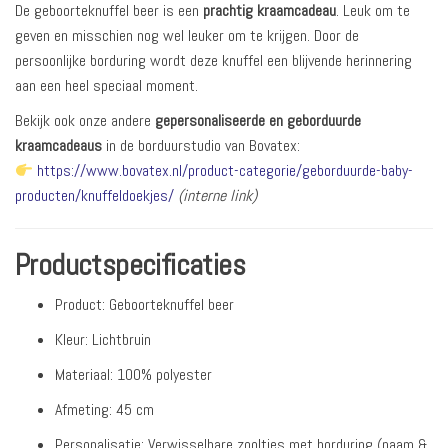
De geboorteknuffel beer is een
prachtig kraamcadeau
. Leuk om te
geven en misschien nog wel leuker om te krijgen. Door de
persoonlijke borduring wordt deze knuffel een blijvende herinnering
aan een heel speciaal moment.
Bekijk ook onze andere
gepersonaliseerde en geborduurde
kraamcadeaus
in de borduurstudio van Bovatex:
https://www.bovatex.nl/product-categorie/geborduurde-baby-
producten/knuffeldoekjes/
(interne link)
Productspecificaties
Product: Geboorteknuffel beer
Kleur: Lichtbruin
Materiaal: 100% polyester
Afmeting: 45 cm
Personalisatie: Verwisselbare zooltjes met borduring (naam &