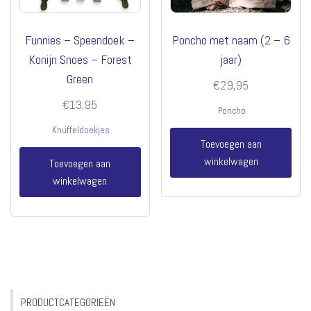
Funnies – Speendoek –
Poncho met naam (2 – 6
Konijn Snoes – Forest
jaar)
Green
€
29,95
€
13,95
Poncho
Knuffeldoekjes
Toevoegen aan
winkelwagen
Toevoegen aan
winkelwagen
PRODUCTCATEGORIEËN