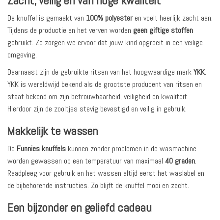
Zacht, veilig en van hoge kwaliteit
De knuffel is gemaakt van
100% polyester
en voelt heerlijk zacht aan.
Tijdens de productie en het verven worden
geen giftige stoffen
gebruikt. Zo zorgen we ervoor dat jouw kind opgroeit in een veilige
omgeving.
Daarnaast zijn de gebruikte ritsen van het hoogwaardige merk
YKK
.
YKK is wereldwijd bekend als de grootste producent van ritsen en
staat bekend om zijn betrouwbaarheid, veiligheid en kwaliteit.
Hierdoor zijn de zooltjes stevig bevestigd en veilig in gebruik.
Makkelijk te wassen
De
Funnies knuffels
kunnen zonder problemen in de wasmachine
worden gewassen op een temperatuur van maximaal
40 graden
.
Raadpleeg voor gebruik en het wassen altijd eerst het waslabel en
de bijbehorende instructies. Zo blijft de knuffel mooi en zacht.
Een bijzonder en geliefd cadeau