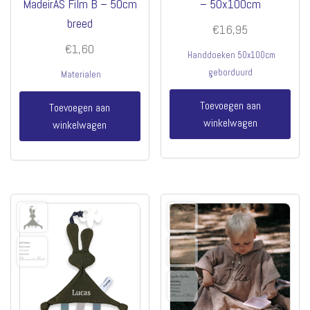
MadeirAS Film B – 50cm
– 50x100cm
breed
€
16,95
€
1,60
Handdoeken 50x100cm
geborduurd
Materialen
Toevoegen aan
Toevoegen aan
winkelwagen
winkelwagen