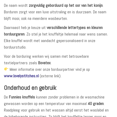
De naam wordt
zorgvuldig geborduurd op het oor van het konijn
.
Borduren zorgt voor een luxe uitstraling en is duurzaam. De naam
blijft mooi, ook na meerdere wasbeurten.
Daarnaast heb je keuze uit
verschillende lettertypes en kleuren
borduurgaren
. Zo stel je het knuffeltje helemaal naar wens samen.
Elke knuffel wordt met aandacht gepersonaliseerd in onze
borduurstudio.
Voor de borduring werken wij samen met betrouwbare
textielpartners zoals
Bovatex
.
Meer informatie over onze borduurpartner vind je op
www.lovelystitches.nl
(externe link).
Onderhoud en gebruik
De
Funnies knuffels
kunnen zonder problemen in de wasmachine
gewassen worden op een temperatuur van maximaal
40 graden
.
Raadpleeg voor gebruik en het wassen altijd eerst het waslabel en
de bijbehorende instructies. Zo blijft het knuffeltje langer mooi en