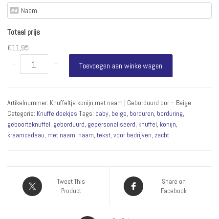
Totaal prijs
€11,95
Knuffeltje
-
+
Toevoegen aan winkelwagen
konijn
met
naam
Artikelnummer:
Knuffeltje konijn met naam | Geborduurd oor – Beige
|
Categorie:
Knuffeldoekjes
Tags:
baby
,
beige
,
borduren
,
borduring
,
Geborduurd
geboorteknuffel
,
geborduurd
,
gepersonaliseerd
,
knuffel
,
konijn
,
oor
kraamcadeau
,
met naam
,
naam
,
tekst
,
voor bedrijven
,
zacht
–
Beige
aantal
Tweet This
Share on
Product
Facebook