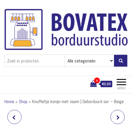
Ga
naar
de
inhoud
Bovatex
Borduren van textiel
0
€0,00
MENU
Home
»
Shop
»
Knuffeltje konijn met naam | Geborduurd oor – Beige
KNUFFELTJE OLIFANT MET
SPEENKOORD MET NAAM
NAAM | GEBORDUURD OOR –
CARAMEL | FUNNIES