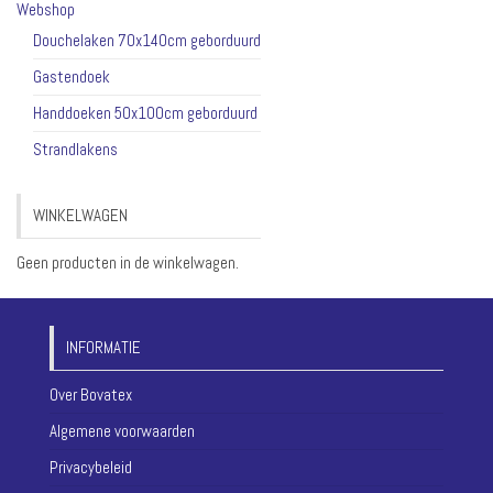
Webshop
Douchelaken 70x140cm geborduurd
Gastendoek
Handdoeken 50x100cm geborduurd
Strandlakens
WINKELWAGEN
Geen producten in de winkelwagen.
INFORMATIE
Over Bovatex
Algemene voorwaarden
Privacybeleid