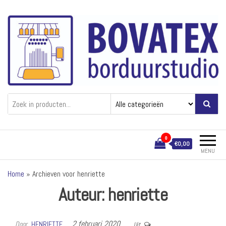
Ga
naar
de
inhoud
Bovatex
Borduren van textiel
0
€0,00
MENU
Home
»
Archieven voor henriette
Auteur:
henriette
2 februari 2020
Door
HENRIETTE
Uit