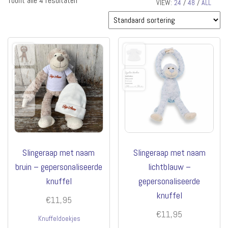
Toont alle 4 resultaten
VIEW:
24
/
48
/
ALL
Slingeraap met naam
Slingeraap met naam
bruin – gepersonaliseerde
lichtblauw –
knuffel
gepersonaliseerde
knuffel
€
11,95
€
11,95
Knuffeldoekjes