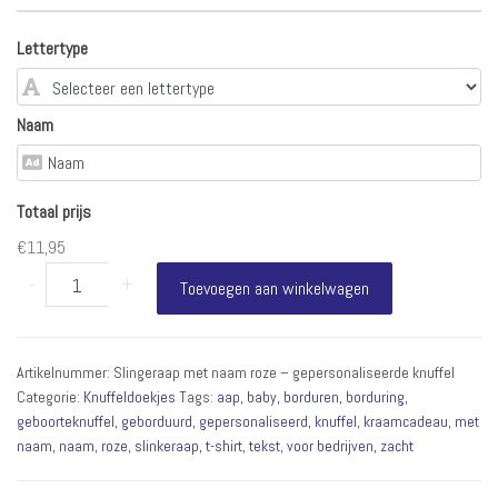
Lettertype
Naam
Totaal prijs
€11,95
Slingeraap
-
+
Toevoegen aan winkelwagen
met
naam
roze
Artikelnummer:
Slingeraap met naam roze – gepersonaliseerde knuffel
–
Categorie:
Knuffeldoekjes
Tags:
aap
,
baby
,
borduren
,
borduring
,
gepersonaliseerde
geboorteknuffel
,
geborduurd
,
gepersonaliseerd
,
knuffel
,
kraamcadeau
,
met
knuffel
naam
,
naam
,
roze
,
slinkeraap
,
t-shirt
,
tekst
,
voor bedrijven
,
zacht
aantal