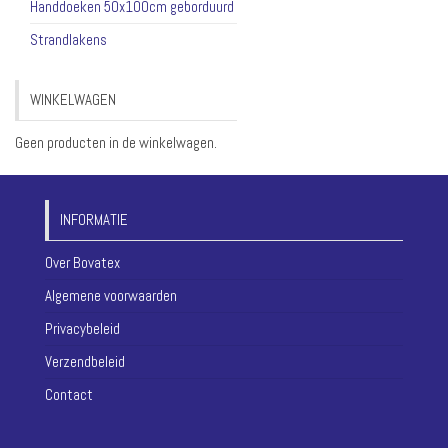
Handdoeken 50x100cm geborduurd
Strandlakens
WINKELWAGEN
Geen producten in de winkelwagen.
INFORMATIE
Over Bovatex
Algemene voorwaarden
Privacybeleid
Verzendbeleid
Contact