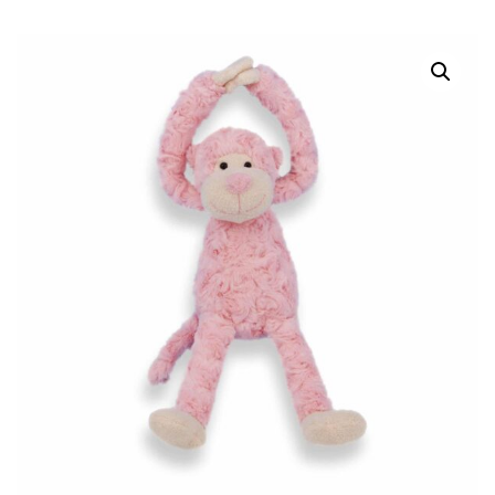
MINTGROEN –
LICHTBLAUW –
GEPERSONALISEERDE
GEPERSONALISEERDE
KNUFFEL
KNUFFEL