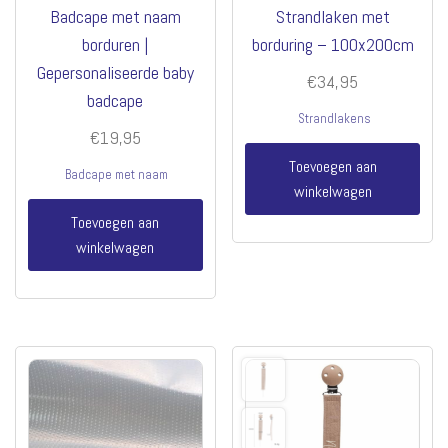
Badcape met naam
Strandlaken met
borduren |
borduring – 100x200cm
Gepersonaliseerde baby
€
34,95
badcape
Strandlakens
€
19,95
Toevoegen aan
Badcape met naam
winkelwagen
Toevoegen aan
winkelwagen