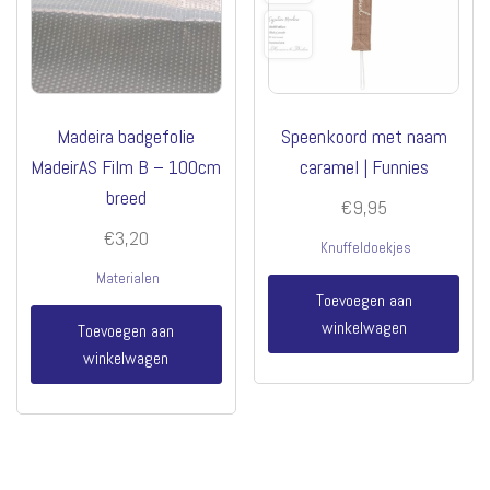
Madeira badgefolie
Speenkoord met naam
MadeirAS Film B – 100cm
caramel | Funnies
breed
€
9,95
€
3,20
Knuffeldoekjes
Materialen
Toevoegen aan
winkelwagen
Toevoegen aan
winkelwagen