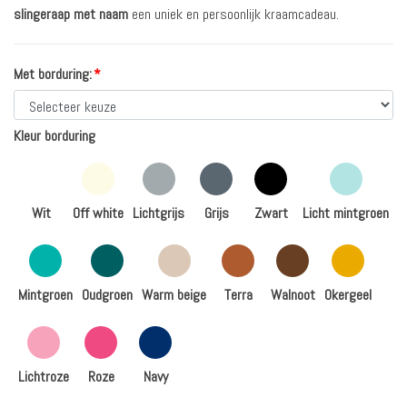
slingeraap met naam
een uniek en persoonlijk kraamcadeau.
Met borduring:
*
Kleur borduring
Wit
Off white
Lichtgrijs
Grijs
Zwart
Licht mintgroen
Mintgroen
Oudgroen
Warm beige
Terra
Walnoot
Okergeel
Lichtroze
Roze
Navy