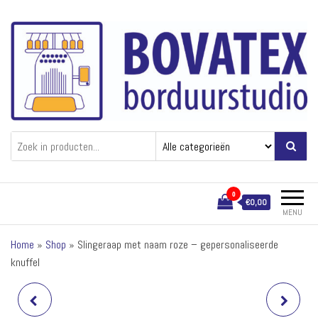
Ga
naar
de
inhoud
Bovatex
Borduren van textiel
0
€0,00
MENU
Home
»
Shop
»
Slingeraap met naam roze – gepersonaliseerde
knuffel
SLINGERAAP MET NAAM
SLINGERAAP MET NAAM